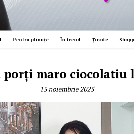
l
Pentru plinuțe
În trend
Ținute
Shopp
porţi maro ciocolatiu 
13 noiembrie 2025