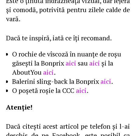
Este o ţinută îndrăzneaţă vizual, dar lejeră
şi comodă, potrivită pentru zilele calde de
vară.
Dacă te inspiră, iată ce îţi recomand.
O rochie de vîscoză în nuanţe de roşu
găseşti la Bonprix
aici
sau
aici
şi la
AboutYou
aici
.
Balerini sling-back la Bonprix
aici
.
O poşetă roşie la CCC
aici
.
Atenţie!
Dacă citeşti acest articol pe telefon şi l-ai
deschis de pe Facebook, este posibil ca