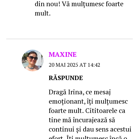
din nou! Vă mulțumesc foarte
mult.
MAXINE
20 MAI 2025 AT 14:42
RĂSPUNDE
Dragă Irina, ce mesaj
emoţionant, îţi mulţumesc
foarte mult. Cititoarele ca
tine mă încurajează să
continui şi dau sens acestui
efort. Îţi mulţumesc încă o