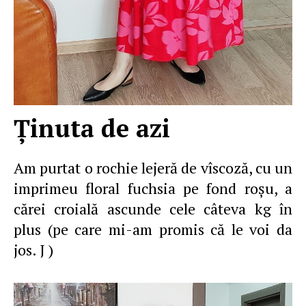
Ţinuta de azi
Am purtat o rochie lejeră de vîscoză, cu un
imprimeu floral fuchsia pe fond roşu, a
cărei croială ascunde cele câteva kg în
plus (pe care mi-am promis că le voi da
jos. J )