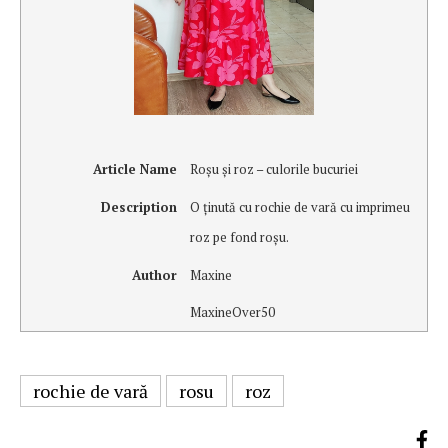
Article Name
Roşu şi roz – culorile bucuriei
Description
O ţinută cu rochie de vară cu imprimeu
roz pe fond roşu.
Author
Maxine
MaxineOver50
rochie de vară
rosu
roz