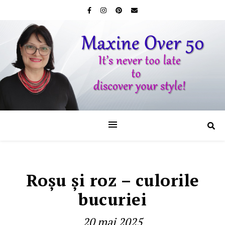
Roşu şi roz – culorile
bucuriei
20 mai 2025