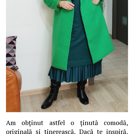
Am obţinut astfel o ţinută comodă,
originală şi tinerească, Dacă te inspiră,