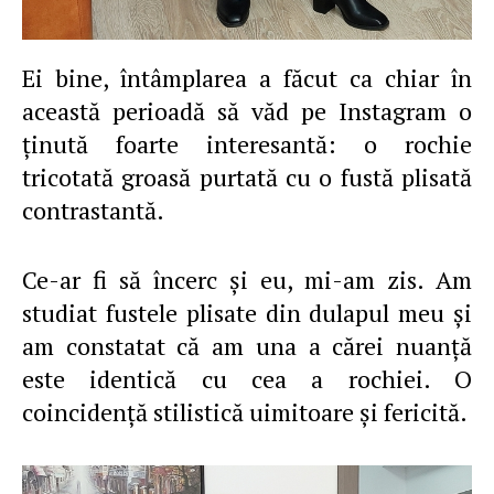
Ei bine, întâmplarea a făcut ca chiar în
această perioadă să văd pe Instagram o
ţinută foarte interesantă: o rochie
tricotată groasă purtată cu o fustă plisată
contrastantă.
Ce-ar fi să încerc şi eu, mi-am zis. Am
studiat fustele plisate din dulapul meu şi
am constatat că am una a cărei nuanţă
este identică cu cea a rochiei. O
coincidenţă stilistică uimitoare şi fericită.