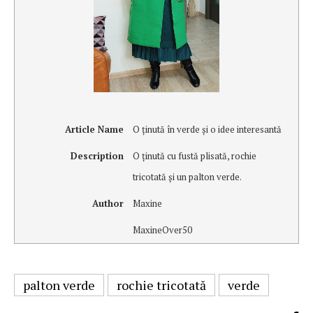
Article Name
O ţinută în verde şi o idee interesantă
Description
O ţinută cu fustă plisată, rochie
tricotată şi un palton verde.
Author
Maxine
MaxineOver50
palton verde
rochie tricotată
verde