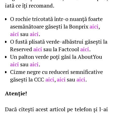
iată ce îţi recomand.
O rochie tricotată într-o nuanţă foarte
asemănătoare găseşti la Bonprix
aici
,
aici
sau
aici
.
O fustă plisată verde-albăstrui găseşti la
Reserved
aici
sau la Factcool
aici
.
Un palton verde poţi găsi la AboutYou
aici
sau
aici
.
Cizme negre cu reduceri semnificative
găseşti la CCC
aici
,
aici
sau
aici
.
Atenţie!
Dacă citeşti acest articol pe telefon şi l-ai