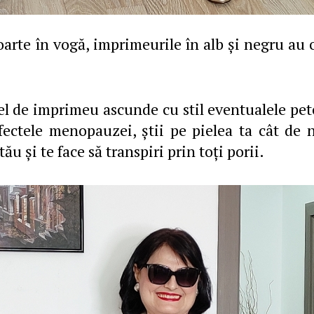
oarte în vogă, imprimeurile în alb şi negru au o
tfel de imprimeu ascunde cu stil eventualele pet
fectele menopauzei, ştii pe pielea ta cât de 
ău şi te face să transpiri prin toţi porii.