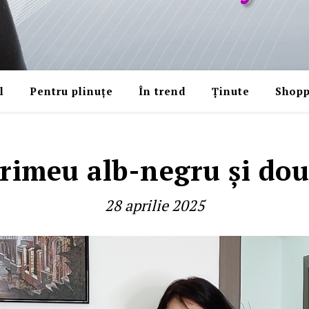
l
Pentru plinuțe
În trend
Ținute
Shopp
rimeu alb-negru şi două
28 aprilie 2025