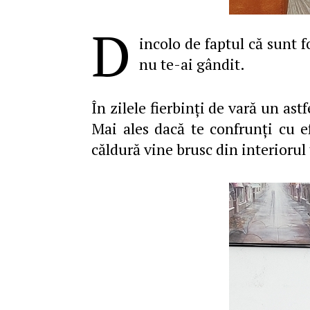
D
incolo de faptul că sunt f
nu te-ai gândit.
În zilele fierbinţi de vară un as
Mai ales dacă te confrunţi cu e
căldură vine brusc din interiorul t