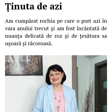
Ţinuta de azi
Am cumpărat rochia pe care o port azi în
vara anului trecut şi am fost încântată de
nuanţa delicată de roz şi de ţesătura sa
uşoară şi răcoroasă.