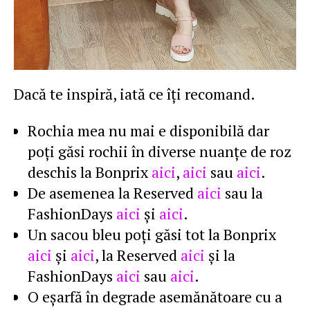
Dacă te inspiră, iată ce îţi recomand.
Rochia mea nu mai e disponibilă dar
poţi găsi rochii în diverse nuanţe de roz
deschis la Bonprix
aici
,
aici
sau
aici
.
De asemenea la Reserved
aici
sau la
FashionDays
aici
şi
aici
.
Un sacou bleu poţi găsi tot la Bonprix
aici
şi
aici
, la Reserved
aici
şi la
FashionDays
aici
sau
aici
.
O eşarfă în degrade asemănătoare cu a