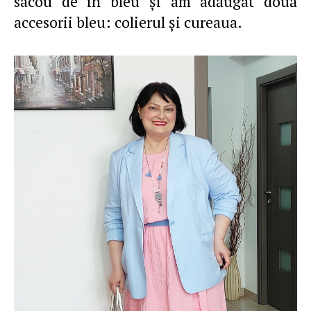
sacou de in bleu şi am adăugat două
accesorii bleu: colierul şi cureaua.