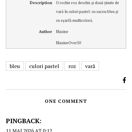
Description
O rochie roz deschis şi două ţinute de
vară în culori pastel: cu sacou bleu şi
cu eşarfă multicoloră.
Author
Maxine
MaxineOver50
bleu
culori pastel
roz
vară
ONE COMMENT
PINGBACK:
11 MAI 2026 AT 0:12