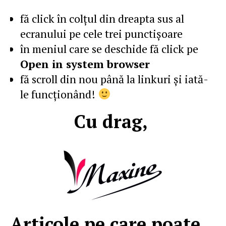
fă click în colţul din dreapta sus al
ecranului pe cele trei punctişoare
în meniul care se deschide fă click pe
Open in system browser
fă scroll din nou până la linkuri şi iată-
le funcţionând!
Cu drag,
Articole pe care poate