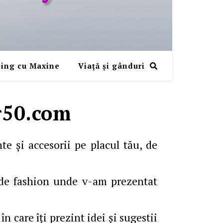
ing cu Maxine
Viaţă şi gânduri
r50.com
e şi accesorii pe placul tău, de
 de fashion unde v-am prezentat
care îţi prezint idei şi sugestii