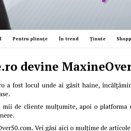
l
Pentru plinuțe
În trend
Ținute
Shopp
.ro devine MaxineOve
 a fost locul unde ai găsit haine, încălţămint
ase.
 mii de cliente mulţumite, apoi o platforma
enere.
50.com. Vei găsi aici o mulţime de articole în 